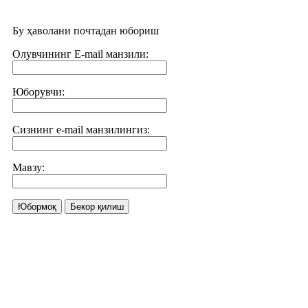
Бу ҳаволани почтадан юбориш
Олувчининг E-mail манзили:
Юборувчи:
Сизнинг e-mail манзилингиз:
Мавзу:
Юбормоқ
Бекор қилиш