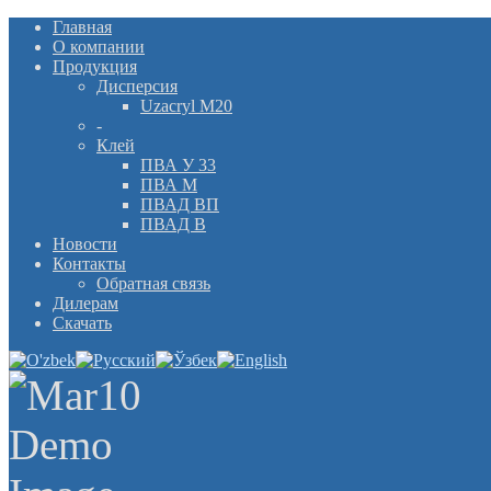
Главная
О компании
Продукция
Дисперсия
Uzacryl M20
-
Клей
ПВА У 33
ПВА М
ПВАД ВП
ПВАД В
Новости
Контакты
Обратная связь
Дилерам
Скачать