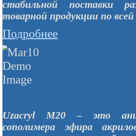
стабильной поставки ра
товарной продукции по всей 
Подробнее
Uzacryl M20 – это анио
сополимера эфира акрил