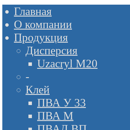
Главная
О компании
Продукция
Дисперсия
Uzacryl M20
-
Клей
ПВА У 33
ПВА М
ПВАД ВП