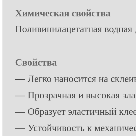
Хими
ческая с
войства
Поливинилацетатная водная 
Свойства
―
Легко наносится на скле
―
Прозрачная и высокая эл
―
Образует эластичный кле
―
Устойчивость к механич