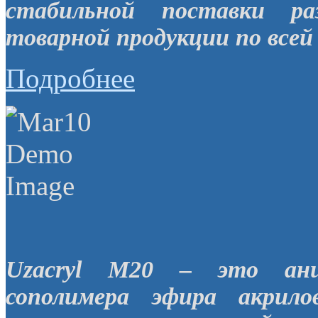
стабильной поставки ра
товарной продукции по всей 
Подробнее
Uzacryl M20 – это анио
сополимера эфира акрил