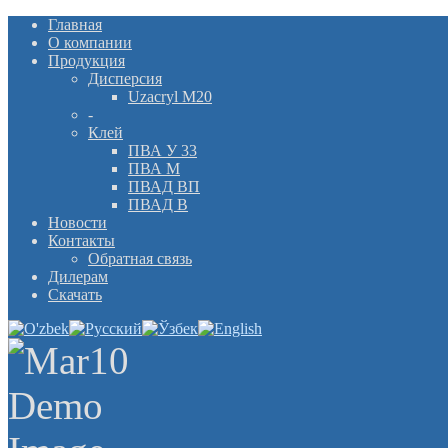
Главная
О компании
Продукция
Дисперсия
Uzacryl M20
-
Клей
ПВА У 33
ПВА М
ПВАД ВП
ПВАД В
Новости
Контакты
Обратная связь
Дилерам
Скачать