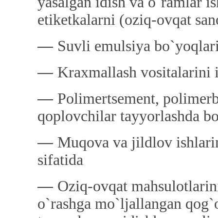
yasalgan idish va o`ramlar i
etiketkalarni (oziq-ovqat san
―
Suvli emulsiya bo`yoqlari
―
Kraxmallash vositalarini 
―
Polimertsement, polimerb
qoplovchilar tayyorlashda bo
―
Muqova va jildlov ishlari
sifatida
―
Oziq-ovqat mahsulotlarini
o`rashga mo`ljallangan qog`