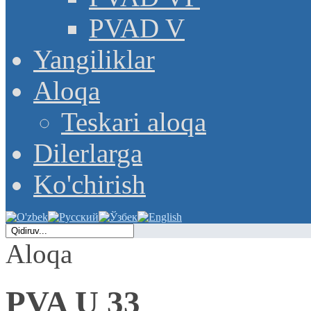
PVAD V
Yangiliklar
Aloqa
Teskari aloqa
Dilerlarga
Ko'chirish
Aloqa
PVA U 33