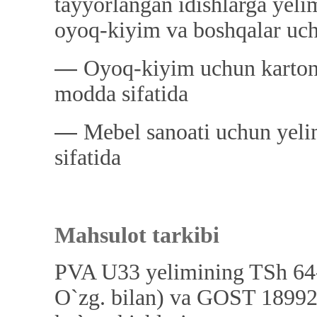
tayyorlangan idishlarga yeli
oyoq-kiyim va boshqalar uch
―
Oyoq-kiyim uchun karton 
modda sifatida
―
Mebel sanoati uchun yeli
sifatida
Mahsulot tarkibi
PVA U33 yelimining TSh 64
O`zg. bilan) va GOST 18992-