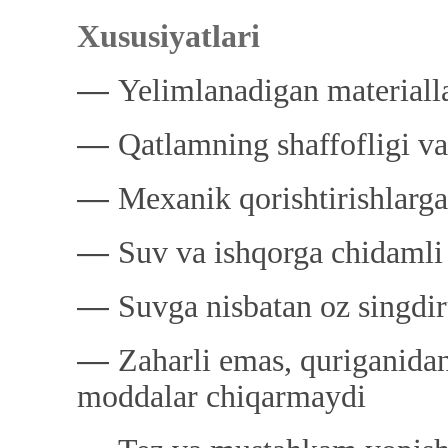
Xususiyatlari
―
Yelimlanadigan materialla
―
Qatlamning shaffofligi va
―
Mexanik qorishtirishlarga
―
Suv va ishqorga chidamli
―
Suvga nisbatan oz singdi
―
Zaharli emas, quriganidan
moddalar chiqarmaydi