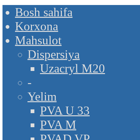
Bosh sahifa
Korxona
Mahsulot
Dispersiya
Uzacryl M20
-
Yelim
PVA U 33
PVA M
PVAD VP