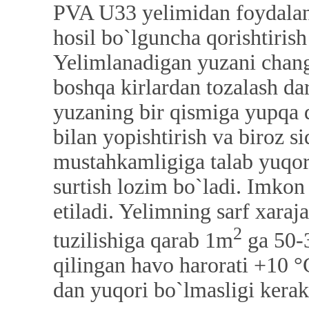
PVA U33 yelimidan foydalani
hosil bo`lguncha qorishtiris
Yelimlanadigan yuzani chang
boshqa kirlardan tozalash d
yuzaning bir qismiga yupqa q
bilan yopishtirish va biroz s
mustahkamligiga talab yuqor
surtish lozim bo`ladi. Imkon 
etiladi. Yelimning sarf xara
2
tuzilishiga qarab 1m
ga 50-3
qilingan havo harorati +10 °
dan yuqori bo`lmasligi kerak