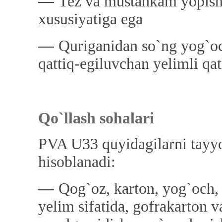
―
Tez va mustahkam yopishis
xususiyatiga ega
―
Quriganidan so`ng yog`
qattiq-egiluvchan yelimli qat
Qo`llash sohalari
PVA U33 quyidagilarni tayyo
hisoblanadi:
―
Qog`oz, karton, yog`och,
yelim sifatida, gofrakarton 