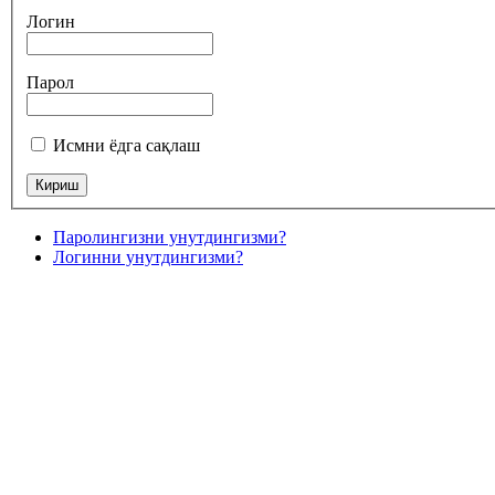
Логин
Парол
Исмни ёдга сақлаш
Паролингизни унутдингизми?
Логинни унутдингизми?