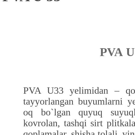
PVA
U
PVA U33 yelimidan – qog`
tayyorlangan buyumlarni ye
oq bo`lgan quyuq suyuql
kovrolan, tashqi sirt plitkal
qoplamalar, shisha tolali, vi