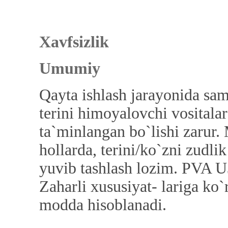
Xavfsizlik
Umumiy
Qayta ishlash jarayonida sa
terini himoyalovchi vosital
ta`minlangan bo`lishi zarur.
hollarda, terini/ko`zni zudli
yuvib tashlash lozim. PVA U
Zaharli xususiyat- lariga ko`
modda hisoblanadi.