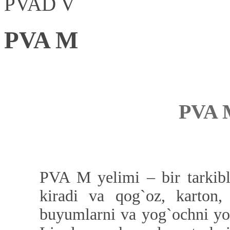
PVAD V
PVA M
PVA 
PVA M yelimi – bir tarkibl
kiradi va qog`oz, karton,
buyumlarni va yog`ochni yo