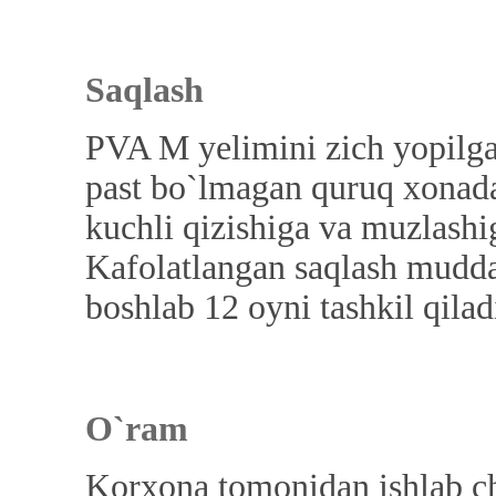
Saqlash
PVA M yelimini zich yopilga
past bo`lmagan quruq xonada 
kuchli qizishiga va muzlashi
Kafolatlangan saqlash mudda
boshlab 12 oyni tashkil qilad
O`ram
Korxona tomonidan ishlab ch