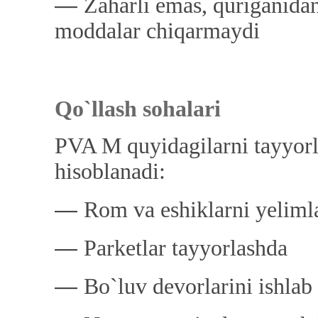
―
Zaharli emas, quriganidan
moddalar chiqarmaydi
Qo`llash sohalari
PVA M quyidagilarni tayyorl
hisoblanadi:
―
Rom va eshiklarni yeliml
―
Parketlar tayyorlashda
―
Bo`luv devorlarini ishlab