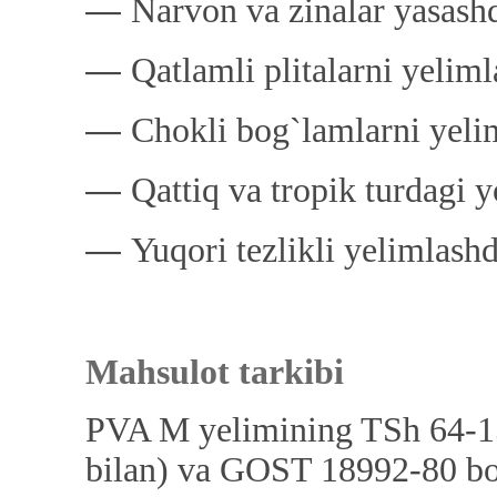
―
Narvon va zinalar yasash
―
Qatlamli plitalarni yelim
―
Chokli bog`lamlarni yeli
―
Qattiq va tropik turdagi 
―
Yuqori tezlikli yelimlash
Mahsulot tarkibi
PVA M yelimining TSh 64-1
bilan) va GOST 18992-80 bo`