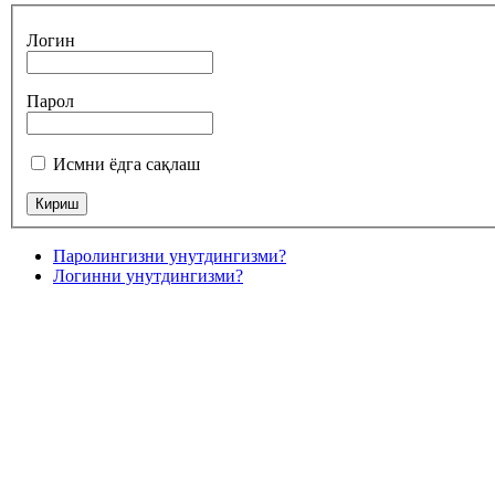
Логин
Парол
Исмни ёдга сақлаш
Паролингизни унутдингизми?
Логинни унутдингизми?