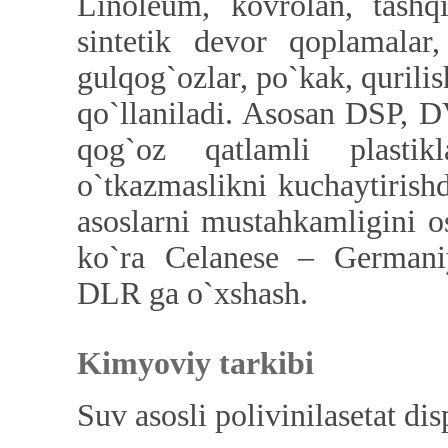
Linoleum, kovrolan, tashqi
sintetik devor qoplamalar,
gulqog`ozlar, po`kak, qurilis
qo`llaniladi. Asosan DSP, 
qog`oz qatlamli plasti
o`tkazmaslikni kuchaytirishd
asoslarni mustahkamligini os
ko`ra Celanese – Germaniy
DLR ga o`xshash.
Kimyoviy tarkibi
Suv asosli polivinilasetat dis