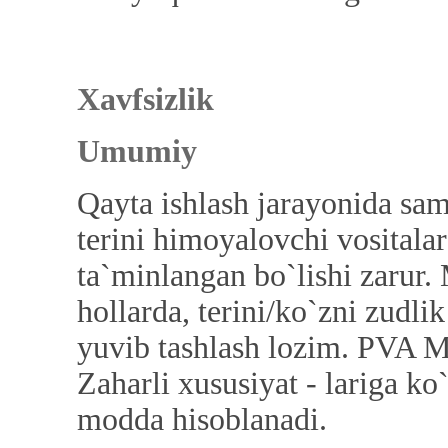
Xavfsizlik
Umumiy
Qayta ishlash jarayonida sa
terini himoyalovchi vosital
ta`minlangan bo`lishi zarur.
hollarda, terini/ko`zni zudli
yuvib tashlash lozim. PVA M
Zaharli xususiyat - lariga ko
modda hisoblanadi.