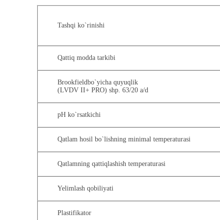
Tashqi ko`rinishi
Qattiq modda tarkibi
Brookfieldbo`yicha quyuqlik
(LVDV II+ PRO) shp. 63/20 a/d
pH ko`rsatkichi
Qatlam hosil bo`lishning minimal temperaturasi
Qatlamning qattiqlashish temperaturasi
Yelimlash qobiliyati
Plastifikator