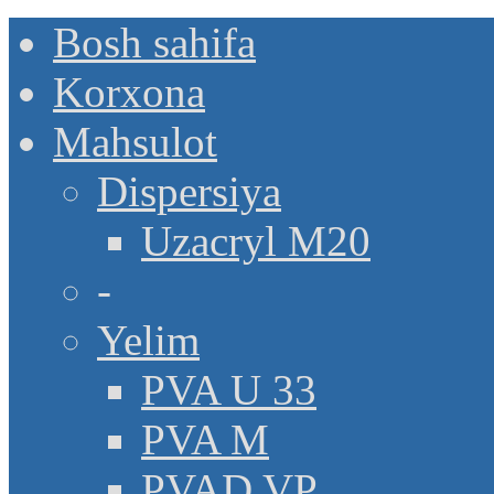
Bosh sahifa
Korxona
Mahsulot
Dispersiya
Uzacryl M20
-
Yelim
PVA U 33
PVA M
PVAD VP