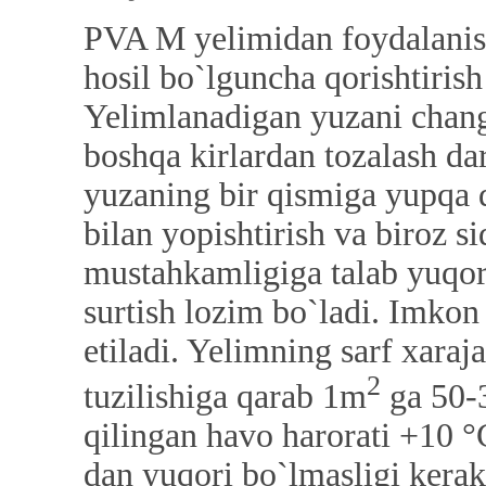
PVA M yelimidan foydalanish
hosil bo`lguncha qorishtiris
Yelimlanadigan yuzani chang
boshqa kirlardan tozalash d
yuzaning bir qismiga yupqa q
bilan yopishtirish va biroz s
mustahkamligiga talab yuqor
surtish lozim bo`ladi. Imkon 
etiladi. Yelimning sarf xara
2
tuzilishiga qarab 1m
ga 50-3
qilingan havo harorati +10 °
dan yuqori bo`lmasligi ke