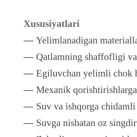
Xususiyatlari
―
Yelimlanadigan materialla
―
Qatlamning shaffofligi va
―
Egiluvchan yelimli chok h
―
Mexanik qorishtirishlarga
―
Suv va ishqorga chidamli
―
Suvga nisbatan oz singdi