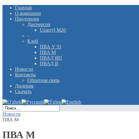
Главная
О компании
Продукция
Дисперсия
Uzacryl M20
-
Клей
ПВА У 33
ПВА М
ПВАД ВП
ПВАД В
Новости
Контакты
Обратная связь
Дилерам
Скачать
Новости
ПВА М
ПВА М