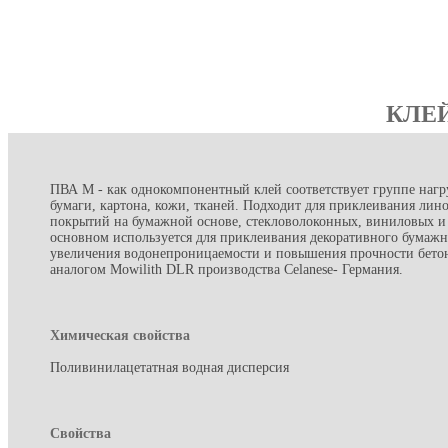
КЛЕЙ
ПВА М - как однокомпонентный клей соответствует группе нагру
бумаги, картона, кожи, тканей. Подходит для приклеивания лин
покрытий на бумажной основе, стекловолоконных, виниловых и 
основном используется для приклеивания декоративного бумажн
увеличения водонепроницаемости и повышения прочности бетон
аналогом Mowilith DLR производства Celanese- Германия.
Хими
ческая с
войства
Поливинилацетатная водная дисперсия
Свойства