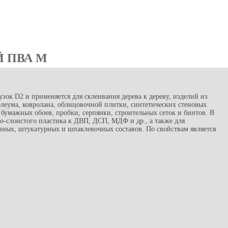
 ПВА М
зок D2 и применяется для склеивания дерева к дереву, изделий из
олеума, ковролана, облицовочной плитки, синтетических стеновых
бумажных обоев, пробки, серпянки, строительных сеток и бинтов. В
о-слоистого пластика к ДВП, ДСП, МДФ и др., а также для
ных, штукатурных и шпаклевочных составов. По свойствам является