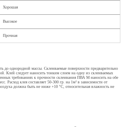
Хорошая
Высокое
Прочная
ь до однородной массы. Склеиваемые поверхности предварительно
ий. Клей следует наносить тонким слоем на одну из склеиваемых
шенных требованиях к прочности склеивания ПВА М наносить на обе
с. Расход клея составляет 50-300 гр. на 1м² в зависимости от
оздуха должна быть не ниже +10 °C, относительная влажность не