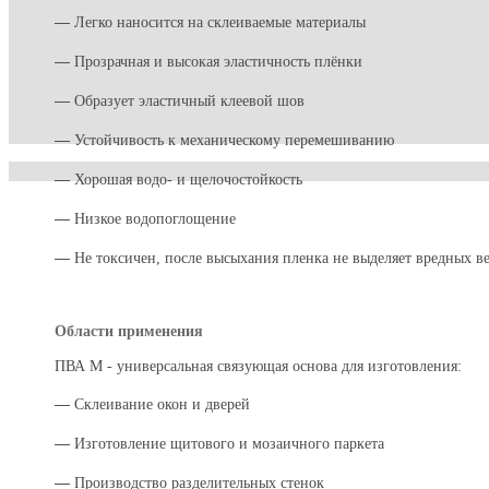
―
Легко наносится на склеиваемые материалы
―
Прозрачная и высокая эластичность плёнки
―
Образует эластичный клеевой шов
―
Устойчивость к механическому перемешиванию
―
Хорошая водо- и щелочостойкость
―
Низкое водопоглощение
―
Не токсичен, после высыхания пленка не выделяет вредных в
Области применения
ПВА М - универсальная связующая основа для изготовления:
―
Склеивание окон и дверей
―
Изготовление щитового и мозаичного паркета
―
Производство разделительных стенок