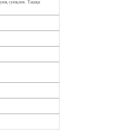
қуюқ суюқлик. Ташқи