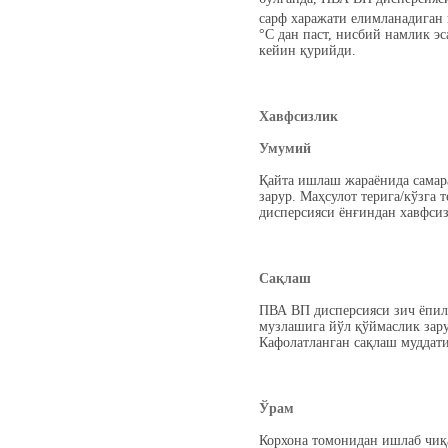
сарф харажати елимланадиган
°C дан паст, нисбий намлик э
кейин қурийди.
Хавфсизлик
Умумий
Қайта ишлаш жараёнида самар
зарур. Маҳсулот терига/кўзга
дисперсияси ёнғиндан хавфсиз.
Сақлаш
ПВА ВП дисперсияси зич ёпилг
музлашига йўл қўймаслик зару
Кафолатланган сақлаш муддат
Ўрам
Корхона томонидан ишлаб чиқа