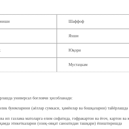
иниши
Шаффоф
Яхши
к
Юқори
Мустаҳкам
лашда универсал боғловчи ҳисобланади:
орлик буюмларини (аёллар сумкаси, ҳамёнлар ва бошқаларни) тайёрлашда
а ва ип газлама матоларга елим сифатида, гофракартон ва ёғоч, картон ва
ҳамда этикеткаларни (озиқ-овқат саноатидан ташқари) ёпиштиришда