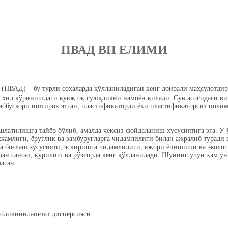
ПВАД ВП ЕЛИМИ
(ПВАД) – бу турли соҳаларда қўлланиладиган кенг доирали маҳсулотди
 хил кўринишдаги қуюқ оқ суюқликни намоён қилади. Сув асосидаги ви
аббускори иштирок этган, пластификаторли ёки пластификаторсиз поли
латилишга тайёр бўлиб, амалда чексиз фойдаланиш ҳусусиятига эга. У 
камлиги, ёруғлик ва замбуруғларга чидамлилиги билан ажралиб туради в
а боғлаш хусусияти, эскиришга чидамлилиги, юқори ёпишиши ва эколог
ан саноат, қурилиш ва рўзғорда кенг қўлланилади. Шунинг учун ҳам у
аган.
поливинилацетат дисперсияси