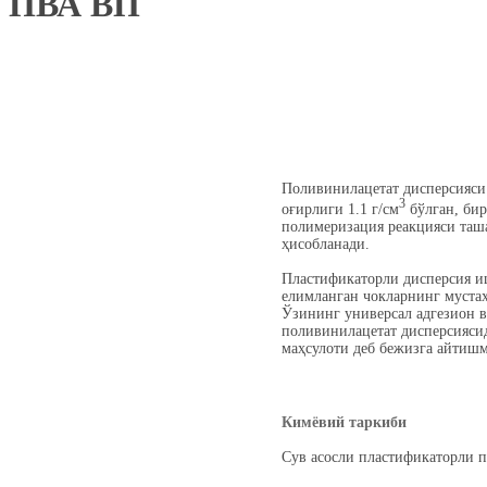
ПВА ВП
Поливинилацетат дисперсияси 
3
оғирлиги 1.1 г/см
бўлган, бир
полимеризация реакцияси таш
ҳисобланади.
Пластификаторли дисперсия иш
елимланган чокларнинг мустаҳ
Ўзининг универсал адгезион в
поливинилацетат дисперсиясид
маҳсулоти деб бежизга айтишм
Кимёвий таркиби
Сув асосли пластификаторли 