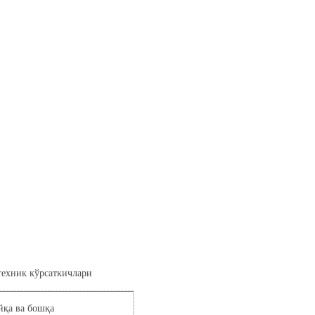
техник кўрсаткичлари
йқа ва бошқа