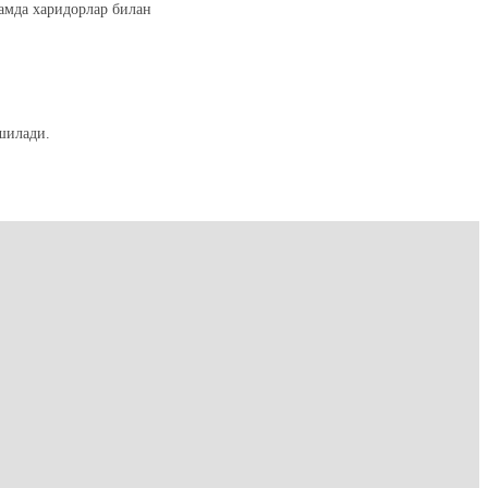
ҳамда харидорлар билан
шилади.