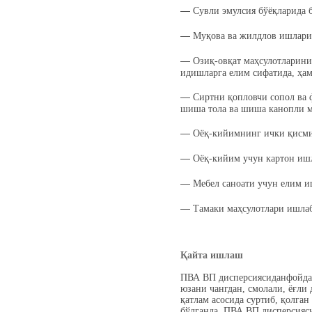
―
Сувли эмулсия бўёқларида 
―
Муқова ва жилдлов ишлари
―
Озиқ-овқат маҳсулотларини
идишларга елим сифатида, ҳа
―
Сиртни қопловчи сопол ва 
шиша тола ва шиша канопли 
―
Оёқ-кийимнинг ички қисми
―
Оёқ-кийим учун картон иш
―
Мебел саноати учун елим и
―
Тамаки маҳсулотлари ишла
Қайта ишлаш
ПВА ВП дисперсиясиданфойда
юзани чангдан, смолали, ёғли
қатлам асосида суртиб, қолга
бўлганда, ПВА ВП дисперсияси