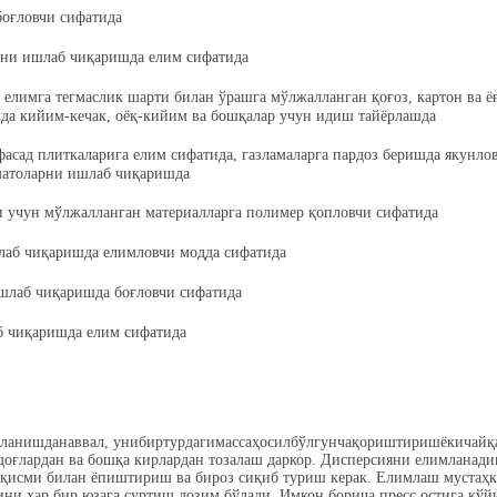
боғловчи сифатида
ни ишлаб чиқаришда елим сифатида
 елимга тегмаслик шарти билан ўрашга мўлжалланган қоғоз, картон ва ё
мда кийим-кечак, оёқ-кийим ва бошқалар учун идиш тайёрлашда
фасад плиткаларига елим сифатида, газламаларга пардоз беришда якунло
матоларни ишлаб чиқаришда
 учун мўлжалланган материалларга полимер қопловчи сифатида
лаб чиқаришда елимловчи модда сифатида
шлаб чиқаришда боғловчи сифатида
б чиқаришда елим сифатида
ланишданаввал, унибиртурдагимассаҳосилбўлгунчақориштиришёкичайқ
 доғлардан ва бошқа кирлардан тозалаш даркор. Дисперсияни елимланад
н қисми билан ёпиштириш ва бироз сиқиб туриш керак. Елимлаш мустаҳ
ни ҳар бир юзага суртиш лозим бўлади. Имкон борича пресс остига қўй