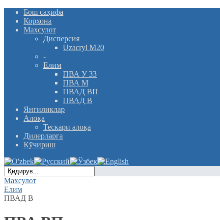
Бош саҳифа
Корхона
Махсулот
Дисперсия
Uzacryl M20
-
Елим
ПВА У 33
ПВА М
ПВАД ВП
ПВАД В
Янгиликлар
Алоқа
Тескари алоқа
Дилерларга
Кўчириш
Махсулот
Елим
ПВАД В