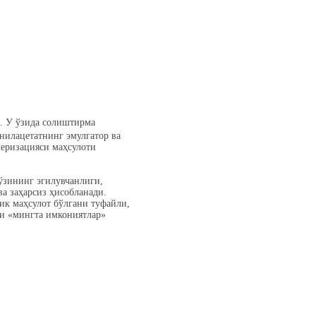
р. У ўзида солиштирма
нилацетатнинг эмулгатор ва
меризацияси маҳсулоти
ўзининг эгилувчанлиги,
а заҳарсиз ҳисобланади.
ик маҳсулот бўлгани туфайли,
ни «мингта имкониятлар»