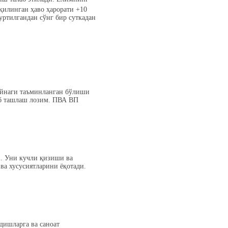
 қилинган ҳаво ҳарорати +10
уртилгандан сўнг бир суткадан
ойнаги таъминланган бўлиши
виб ташлаш лозим. ПВА ВП
и. Уни кучли қизиши ва
ва хусусиятларини ёқотади.
дишларга ва саноат