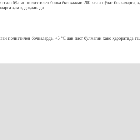
г.гача бўлган полиэтилен бочка ёки ҳажми 200 кг.ли пўлат бочкаларга, 
ларга ҳам қадоқланади.
ан полиэтилен бочкаларда, +5 °C дан паст бўлмаган ҳаво ҳароратида та