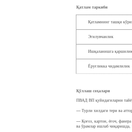
Қатлам таркиби
Қатламнинг ташқи кўр
Эгилувчанлик
Ишқаланишга қаршили
Ёруғликка чидамлилик
Қўллаш соҳалари
ПВАД ВП қуйидагиларни тайёр
―
Турли хилдаги тери ва атт
―
Қоғоз, картон, ёғоч, фанер
ва ўрамлар ишлаб чиқаришда, 