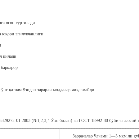
га осон суртилади
 юқори эгилувчанлиги
и
л қилади
барқарор
 сўнг қатлам ўзидан зарарли моддалар чиқармайди
9272-01:2003 (№1,2,3,4 Ўзг. билан) ва ГОСТ 18992-80 бўйича асосий 
Заррачалар ўлчами 1—3 мкм.ли қу