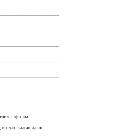
 елим сифатида
 қоғоздан ясалган идиш