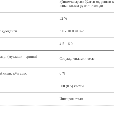
қўшимчаларсиз бўлган оқ рангли 
юпқа қатлам рухсат этилади
52 %
к қуюқлиги
3.0 - 10.0 мПа•с
4.5 – 6.0
авр, (музлаши - эриши)
Совуққа чидамли эмас
чўкиши, кўп эмас
6 %
500 (0.5) кгс/см
Иштирок этган