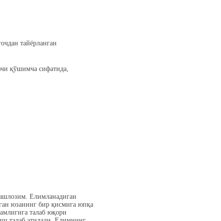
ғочдан тайёрланган
вчи қўшимча сифатида,
ашлозим. Елимланадиган
иган юзанинг бир қисмига юпқа
камлигига талаб юқори
иш талаб этилади. Елимнинг