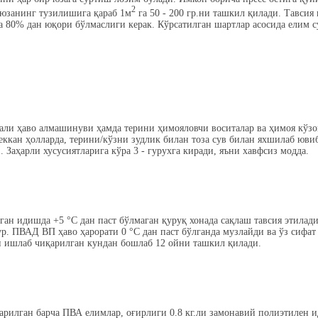
2
 юзанинг тузилишига қараб 1м
га 50 - 200 гр.ни ташкил қилади. Тавсия
са 80% дан юқори бўлмаслиги керак. Кўрсатилган шартлар асосида елим с
али ҳаво алмашинуви ҳамда терини ҳимояловчи воситалар ва ҳимоя кўз
 теккан ҳолларда, терини/кўзни зудлик билан тоза сув билан яхшилаб ю
 Заҳарли хусусиятларига кўра 3 - гурухга киради, яъни хавфсиз модда.
ан идишда +5 °C дан паст бўлмаган қуруқ хонада сақлаш тавсия этилад
р. ПВАД ВП ҳаво ҳарорати 0 °C дан паст бўлганда музлайди ва ўз сифат 
и ишлаб чиқарилган кундан бошлаб 12 ойни ташкил қилади.
рилган барча ПВА елимлар, оғирлиги 0.8 кг.ли замонавий полиэтилен и