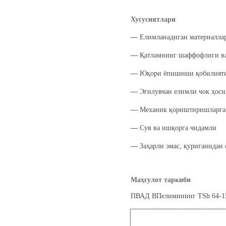
Хусусиятлари
―
Елимланадиган материаллар
―
Қатламнинг шаффофлиги ва
―
Юқори ёпишиши қoбилият
―
Эгилувчан елимли чок ҳоси
―
Механик қориштиришларга 
―
Сув ва ишқорга чидамли
―
Заҳарли эмас, қуриганидан
Маҳсулот таркиби
ПВАД ВПелимининг TSh 64-1532