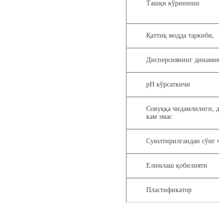
Ташқи кўриниши
Қаттиқ модда таркиби,
Дисперсиянинг динами
pH кўрсаткичи
Совуққа чидамлилиги, д
кам эмас
Суюлтирилгандан сўнг 
Елимлаш қобилияти
Пластификатор