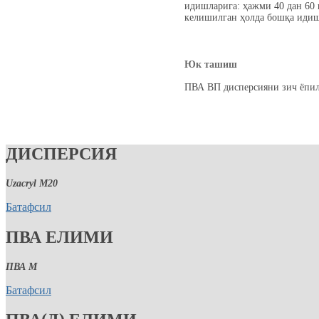
идишларига: ҳажми 40 дан 60 к
келишилган ҳолда бошқа идиш
Юк ташиш
ПВА ВП дисперсияни зич ёпилг
ДИСПЕРСИЯ
Uzacryl M20
Батафсил
ПВА ЕЛИМИ
ПВА М
Батафсил