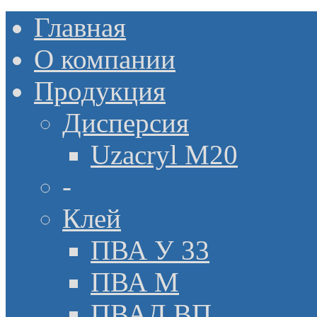
Главная
О компании
Продукция
Дисперсия
Uzacryl M20
-
Клей
ПВА У 33
ПВА М
ПВАД ВП