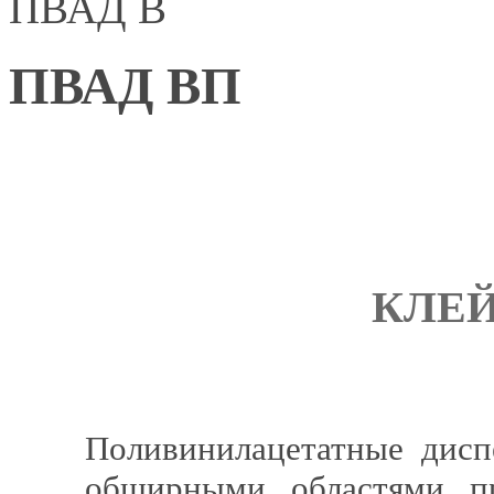
ПВАД В
ПВАД ВП
КЛЕЙ
Поливинилацетатные дисп
обширными областями п